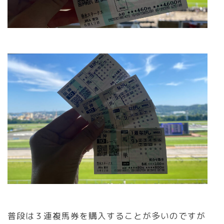
普段は３連複馬券を購入することが多いのですが