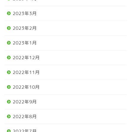
2023年3月
2023年2月
2023年1月
2022年12月
2022年11月
2022年10月
2022年9月
2022年8月
2022年7月