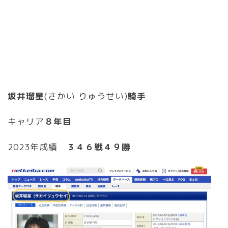
坂井瑠星
(さかい りゅうせい)
騎手
キャリア
８年目
2023年成績
３４６戦４９勝