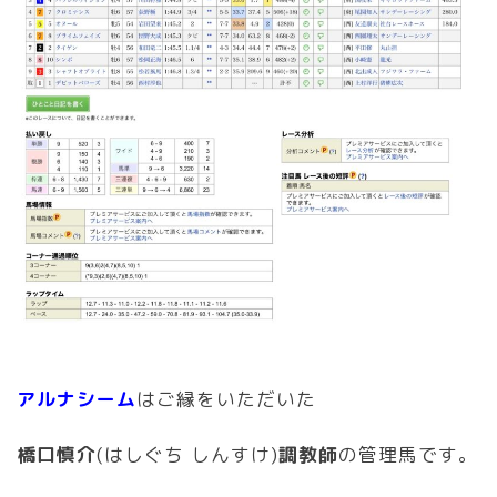
アルナシーム
はご縁をいただいた
橋口慎介
(はしぐち しんすけ)
調教師
の管理馬です。