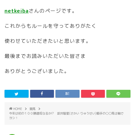
netkeiba
さんのページです。
これからもルールを守ってありがたく
使わせていただきたいと思います。
最後までお読みいただいた皆さま
ありがとうございました。
HOME
競馬
今年は初の１００勝達成なるか!? 坂井瑠星(さかい りゅうせい)騎手の○○馬は軸で
ヨシ！