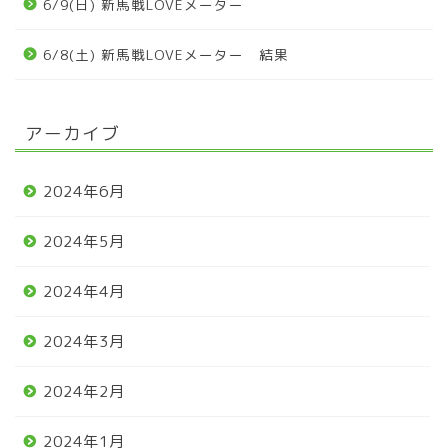
6/9(日) 新馬戦LOVEメーター
6/8(土) 新馬戦LOVEメーター 結果
アーカイブ
2024年6月
2024年5月
2024年4月
2024年3月
2024年2月
2024年1月