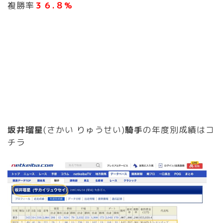
複勝率
３６.８%
坂井瑠星
(さかい りゅうせい)
騎手
の年度別成績はコ
チラ