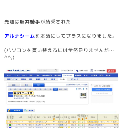
先週は
坂井騎手
が騎乗された
アルナシーム
を本命にしてプラスになりました。
(パソコンを買い替えるには全然足りませんが…
^^;)