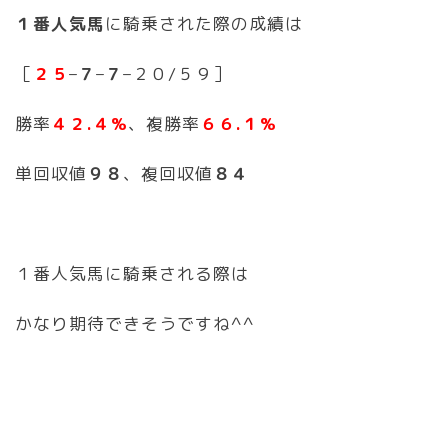
１番人気馬
に騎乗された際の成績は
［
２５
–
７
–
７
–２０/５９］
勝率
４２.４%
、複勝率
６６.１
%
単回収値
９８
、複回収値
８４
１番人気馬に騎乗される際は
かなり期待できそうですね^^