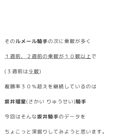
その
ルメール騎手
の次に乗鞍が多く
１週前、２週前の乗鞍が１０鞍以上
で
(３週前は
９鞍
)
複勝率３０％超えを継続しているのは
坂井瑠星
(さかい りゅうせい)
騎手
今回はそんな
坂井騎手
のデータを
ちょこっと深掘りしてみようと思います。