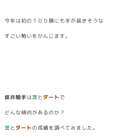
今年は初の１００勝にも手が届きそうな
すごい勢いをかんじます。
坂井騎手
は
芝
と
ダート
で
どんな傾向があるのか？
芝
と
ダート
の成績を調べてみました。