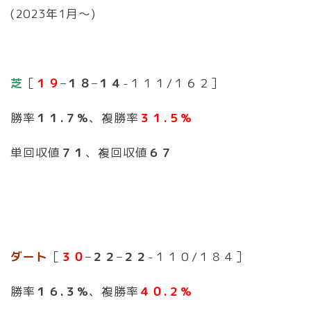
(2023年1月〜)
芝
［
１９
–
１８
–
１４
-１１１/１６２］
勝率
１１.７%
、複勝率
３１.５%
単回収値
７１
、複回収値
６７
ダート
［
３０
–
２２
–
２２
-１１０/１８４］
勝率
１６.３%
、複勝率
４０.２%