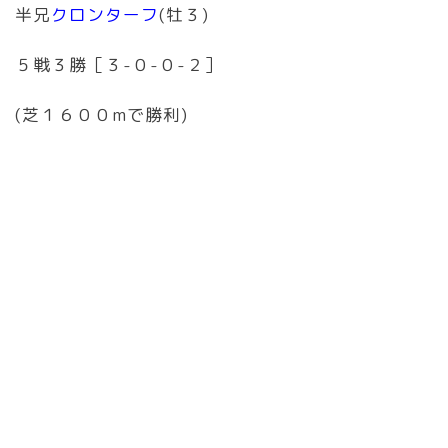
半兄
クロンターフ
(牡３)
５戦３勝［３-０-０-２］
(芝１６００mで勝利)