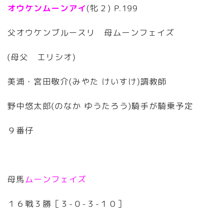
オウケンムーンアイ
(牝２) P.199
父オウケンブルースリ 母ムーンフェイズ
(母父 エリシオ)
美浦・宮田敬介(みやた けいすけ)調教師
野中悠太郎(のなか ゆうたろう)騎手が騎乗予定
９番仔
母馬
ムーンフェイズ
１６戦３勝［３-０-３-１０］