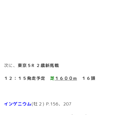
次に、
東京５R ２歳新馬戦
１２：１５発走予定
芝
１６００m
１６頭
インゲニウム
(牡２) P.156、207