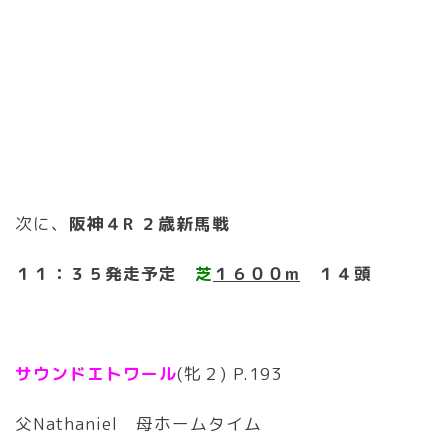
次に、
阪神４R ２歳新馬戦
１１：３５発走予定
芝
１６００m
１４頭
サウンドエトワール
(牝２) P.193
父Nathaniel 母ホームタイム