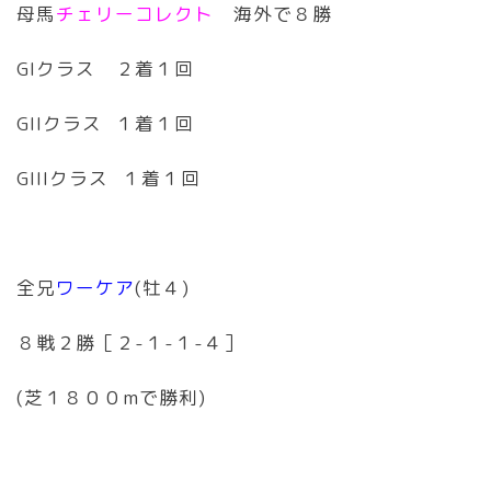
母馬
チェリーコレクト
海外で８勝
GIクラス ２着１回
GIIクラス １着１回
GIIIクラス １着１回
全兄
ワーケア
(牡４)
８戦２勝［２-１-１-４］
(芝１８００mで勝利)