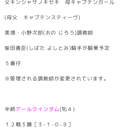
父キンシャサノキセキ 母キャプテンガール
(母父 キャプテンスティーヴ)
美浦・小野次郎(おの じろう)調教師
柴田善臣(しばた よしとみ)騎手が騎乗予定
５番仔
※管理される調教師が変更されています。
半姉
アールクインダム
(牝４)
１２戦３勝［３-１-０-８］