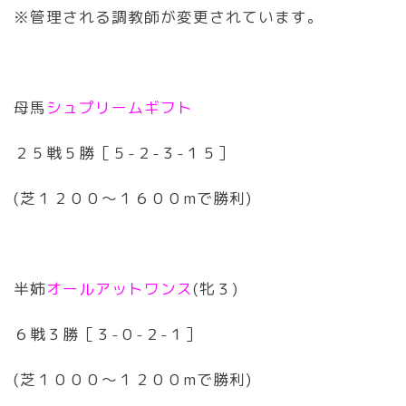
※管理される調教師が変更されています。
母馬
シュプリームギフト
２５戦５勝［５-２-３-１５］
(芝１２００〜１６００mで勝利)
半姉
オールアットワンス
(牝３)
６戦３勝［３-０-２-１］
(芝１０００〜１２００mで勝利)