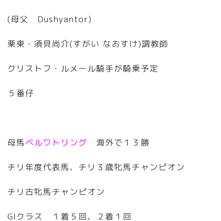
(母父 Dushyantor)
栗東・須貝尚介(すがい なおすけ)調教師
クリストフ・ルメール騎手が騎乗予定
５番仔
母馬
ベルワトリング
海外で１３勝
チリ年度代表馬、チリ３歳牝馬チャンピオン
チリ古牝馬チャンピオン
GIクラス １着５回、２着１回