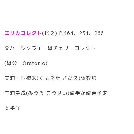
エリカコレクト
(牝２) P.164、231、266
父ハーツクライ 母チェリーコレクト
(母父 Oratorio)
美浦・国枝栄(くにえだ さかえ)調教師
三浦皇成(みうら こうせい)騎手が騎乗予定
５番仔