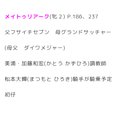
メイトゥリアーク
(牝２) P.186、237
父フサイチセブン 母グランドサッチャー
(母父 ダイワメジャー)
美浦・加藤和宏(かとう かずひろ)調教師
松本大輝(まつもと ひろき)騎手が騎乗予定
初仔