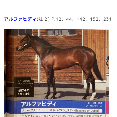
アルファヒディ
(牡２) P.12、44、142、152、231