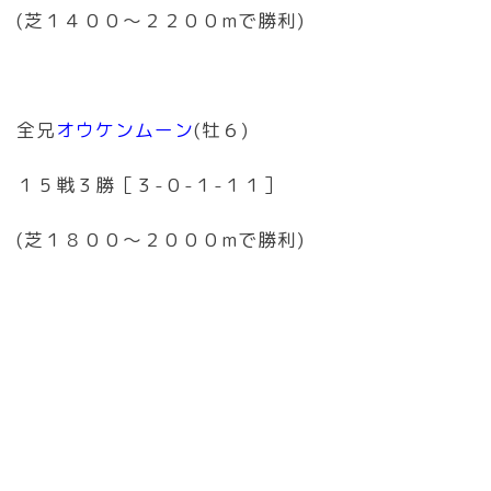
(芝１４００〜２２００mで勝利)
全兄
オウケンムーン
(牡６)
１５戦３勝［３-０-１-１１］
(芝１８００〜２０００mで勝利)