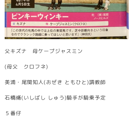
父キズナ 母ケープジャスミン
(母父 クロフネ)
美浦・尾関知人(おぜき ともひと)調教師
石橋脩(いしばし しゅう)騎手が騎乗予定
５番仔