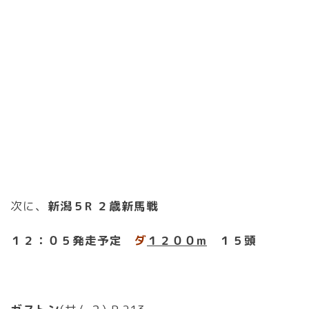
次に、
新潟５R ２歳新馬戦
１２
：０５発走予定
ダ
１２
００m
１５頭