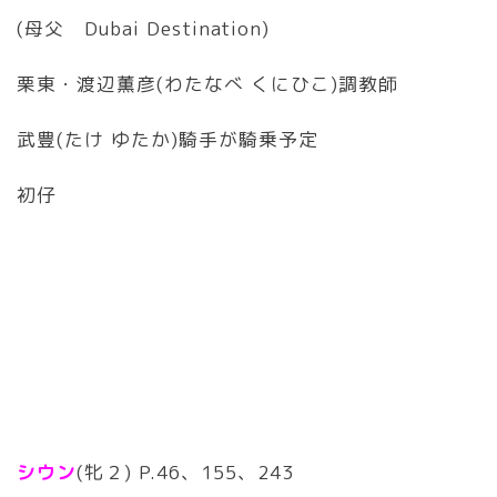
(母父 Dubai Destination)
栗東・渡辺薫彦(わたなべ くにひこ)調教師
武豊(たけ ゆたか)騎手が騎乗予定
初仔
シウン
(牝２) P.46、155、243