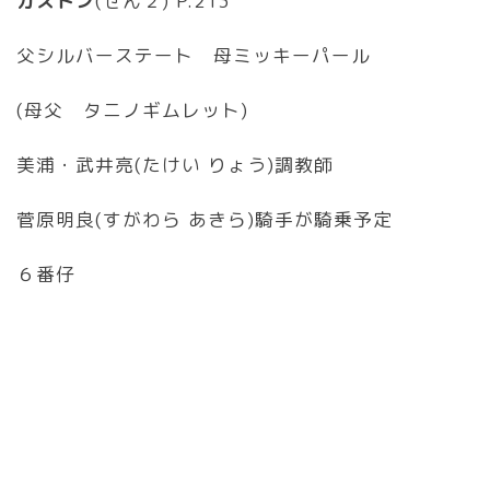
ガストン
(せん２) P.213
父シルバーステート 母ミッキーパール
(母父 タニノギムレット)
美浦・武井亮(たけい りょう)調教師
菅原明良(すがわら あきら)騎手が騎乗予定
６番仔