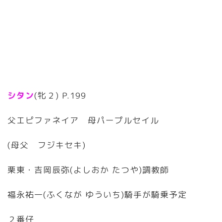
シタン
(牝２) P.199
父エピファネイア 母パープルセイル
(母父 フジキセキ)
栗東・吉岡辰弥(よしおか たつや)調教師
福永祐一(ふくなが ゆういち)騎手が騎乗予定
２番仔