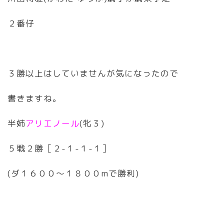
２番仔
３勝以上はしていませんが気になったので
書きますね。
半姉
アリエノール
(牝３)
５戦２勝［２-１-１-１］
(ダ１６００〜１８００mで勝利)