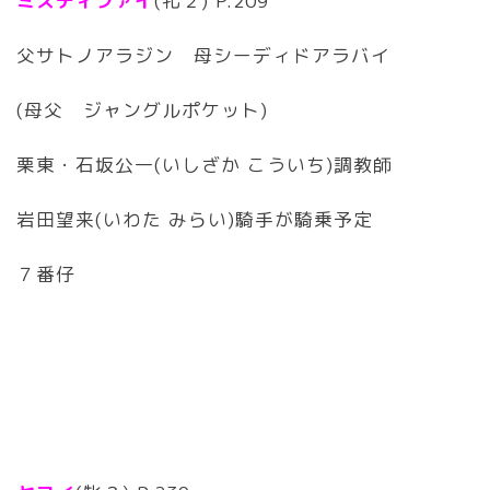
ミスティファイ
(牝２) P.209
父サトノアラジン 母シーディドアラバイ
(母父 ジャングルポケット)
栗東・石坂公一(いしざか こういち)調教師
岩田望来(いわた みらい)騎手が騎乗予定
７番仔