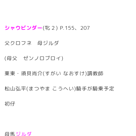
シャウビンダー
(牝２) P.155、207
父クロフネ 母ジルダ
(母父 ゼンノロブロイ)
栗東・須貝尚介(すがい なおすけ)調教師
松山弘平(まつやま こうへい)騎手が騎乗予定
初仔
母馬
ジルダ