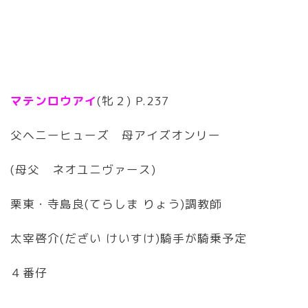
マテンロウアイ
(牝２) P.237
父ヘニーヒューズ 母アイズオンリー
(母父 ネオユニヴァース)
栗東・寺島良(てらしま りょう)調教師
太宰啓介(だざい けいすけ)騎手が騎乗予定
４番仔