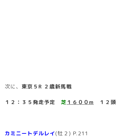
次に、
東京５R ２歳新馬戦
１２：３５発走予定
芝
１６００m
１２頭
カミニートデルレイ
(牡２) P.211