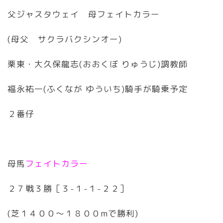
父ジャスタウェイ 母フェイトカラー
(母父 サクラバクシンオー)
栗東・大久保龍志(おおくぼ りゅうじ)調教師
福永祐一(ふくなが ゆういち)騎手が騎乗予定
２番仔
母馬
フェイトカラー
２７戦３勝［３-１-１-２２］
(芝１４００〜１８００mで勝利)