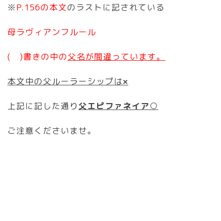
※
P.156の本文
のラストに記されている
母ラヴィアンフルール
( )書きの中の
父名が間違っています。
本文中の父ルーラーシップは
×
上記に記した通り
父エピファネイア○
ご注意くださいませ。