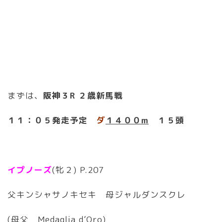
まずは、
阪神３R ２歳新馬戦
１１：０５発走予定
ダ
１４００m
１５頭
イプノーズ
(牝２) P.207
父キンシャサノキセキ 母ジャルダンスクレ
(母父 Medaglia d’Oro)