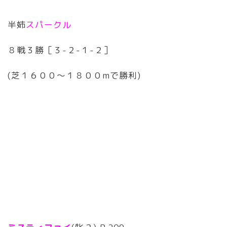
半姉
スパークル
８戦３勝［３-２-１-２］
(芝１６００〜１８００mで勝利)