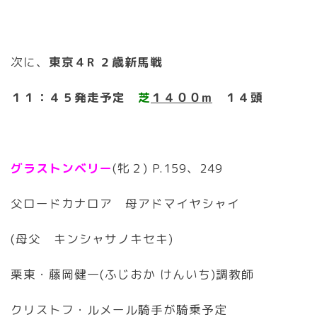
次に、
東京４R ２歳新馬戦
１１：４５発走予定
芝
１４００m
１４頭
グラストンベリー
(牝２) P.159、249
父ロードカナロア 母アドマイヤシャイ
(母父 キンシャサノキセキ)
栗東・藤岡健一(ふじおか けんいち)調教師
クリストフ・ルメール騎手が騎乗予定