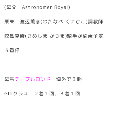
(母父 Astronomer Royal)
栗東・渡辺薫彦(わたなべ くにひこ)調教師
鮫島克駿(さめしま かつま)騎手が騎乗予定
３番仔
母馬
テーブルロンド
海外で３勝
GIIIクラス ２着１回、３着１回