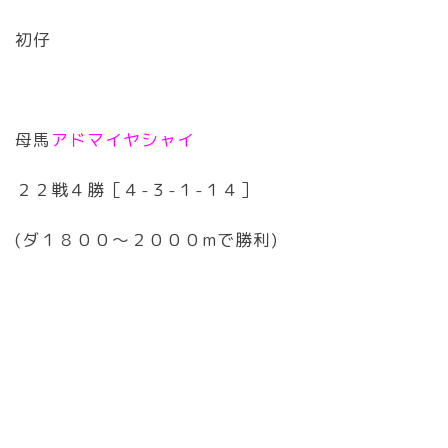
初仔
母馬
アドマイヤシャイ
２２戦４勝［４-３-１-１４］
(ダ１８００〜２０００mで勝利)