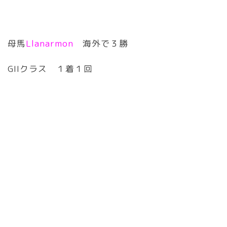
母馬
Llanarmon
海外で３勝
GIIクラス １着１回