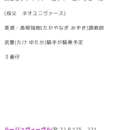
(母父 ネオユニヴァース)
美浦・高柳瑞樹(たかやなぎ みずき)調教師
武豊(たけ ゆたか)騎手が騎乗予定
３番仔
ルージュヴィーヴル
(牝２) P.175、221