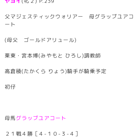
ヤヨイ
(牝２) P.239
父マジェスティックウォリアー 母グラッブユアコ
ート
(母父 ゴールドアリュール)
栗東・宮本博(みやもと ひろし)調教師
高倉稜(たかくら りょう)騎手が騎乗予定
初仔
母馬
グラッブユアコート
２１戦４勝［４-１０-３-４］