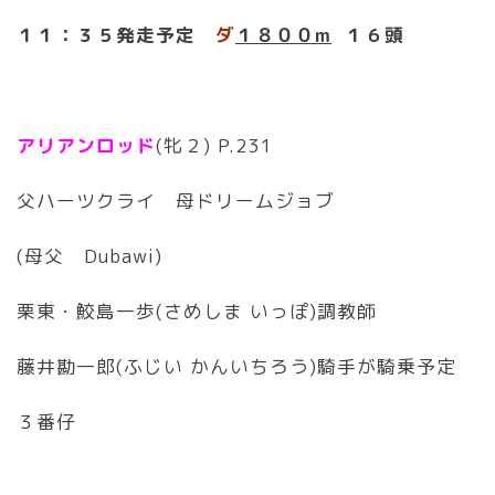
１１
：３５発走予定
ダ
１８
００m
１６頭
アリアンロッド
(牝２) P.231
父ハーツクライ 母ドリームジョブ
(母父 Dubawi)
栗東・鮫島一歩(さめしま いっぽ)調教師
藤井勘一郎(ふじい かんいちろう)騎手が騎乗予定
３番仔