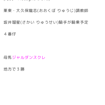
栗東・大久保龍志(おおくぼ りゅうじ)調教師
坂井瑠星(さかい りゅうせい)騎手が騎乗予定
４番仔
母馬
ジャルダンスクレ
地方で３勝