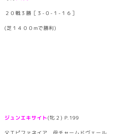
２０戦３勝［３-０-１-１６］
(芝１４００mで勝利)
ジュンエキサイト
(牝２) P.199
父エピファネイア 母チャームドヴェール