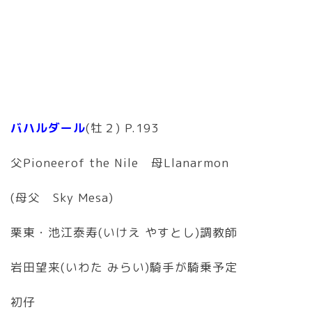
バハルダール
(牡２) P.193
父Pioneerof the Nile 母Llanarmon
(母父 Sky Mesa)
栗東・池江泰寿(いけえ やすとし)調教師
岩田望来(いわた みらい)騎手が騎乗予定
初仔