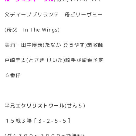
父ディープブリランテ 母ビリーヴミー
(母父 In The Wings)
美浦・田中博康(たなか ひろやす)調教師
戸崎圭太(とさき けいた)騎手が騎乗予定
６番仔
半兄
エクリリストワール
(せん５)
１５戦３勝［３-２-５-５］
(ダ１７００〜１８００mで勝利)