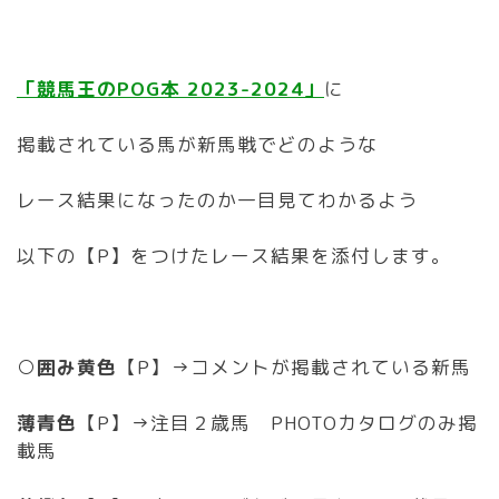
「競馬王のPOG本 2023-2024」
に
掲載されている馬が新馬戦でどのような
レース結果になったのか一目見てわかるよう
以下の【P】をつけたレース結果を添付します。
○囲み
黄色
【P】→コメントが掲載されている新馬
薄青色
【P】→注目２歳馬 PHOTOカタログのみ掲
載馬