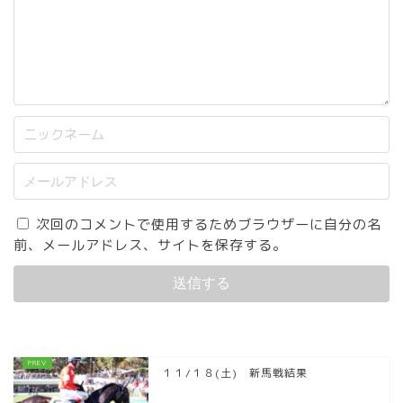
次回のコメントで使用するためブラウザーに自分の名
前、メールアドレス、サイトを保存する。
１１/１８(土) 新馬戦結果