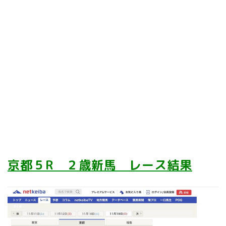
京都５R ２歳新馬 レース結果