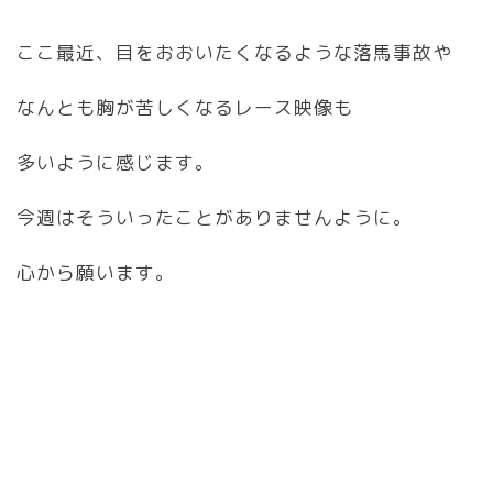
ここ最近、目をおおいたくなるような落馬事故や
なんとも胸が苦しくなるレース映像も
多いように感じます。
今週はそういったことがありませんように。
心から願います。