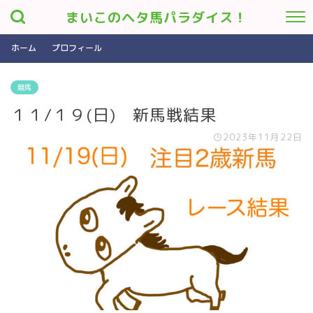
まいこのヘタ馬パラダイス！
ホーム
プロフィール
競馬
１１/１９(日) 新馬戦結果
2023年11月22日