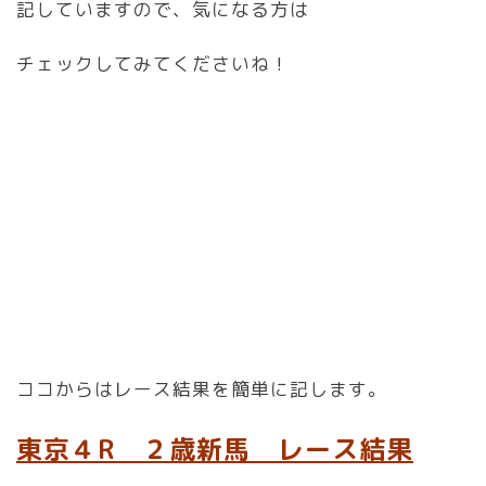
記していますので、気になる方は
チェックしてみてくださいね！
ココからはレース結果を簡単に記します。
東京４R ２歳新馬 レース結果