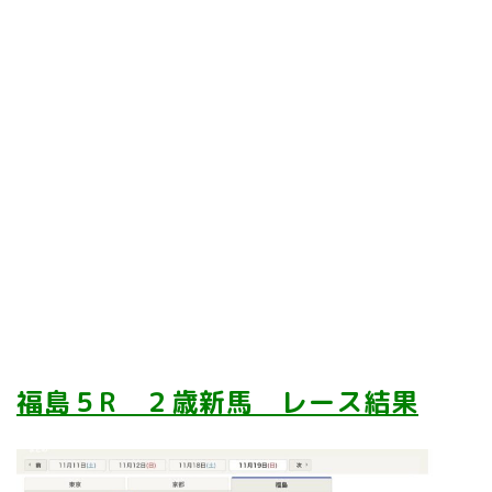
福島５R ２歳新馬 レース結果