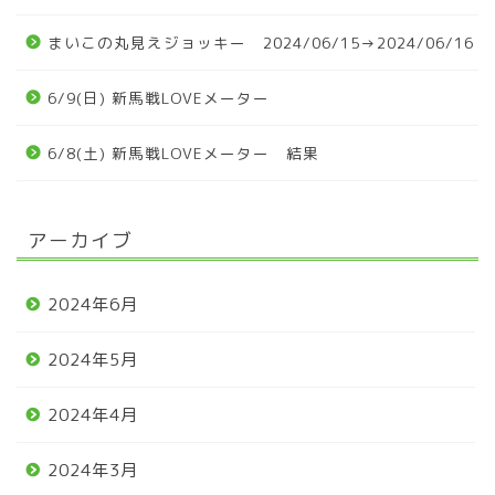
まいこの丸見えジョッキー 2024/06/15→2024/06/16
6/9(日) 新馬戦LOVEメーター
6/8(土) 新馬戦LOVEメーター 結果
アーカイブ
2024年6月
2024年5月
2024年4月
2024年3月