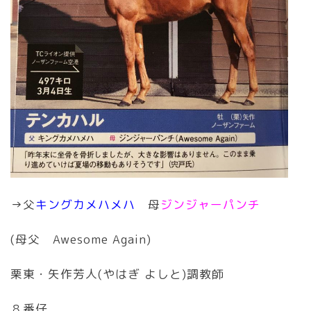
→父
キングカメハメハ
母
ジンジャーパンチ
(母父 Awesome Again)
栗東・矢作芳人(やはぎ よしと)調教師
８番仔