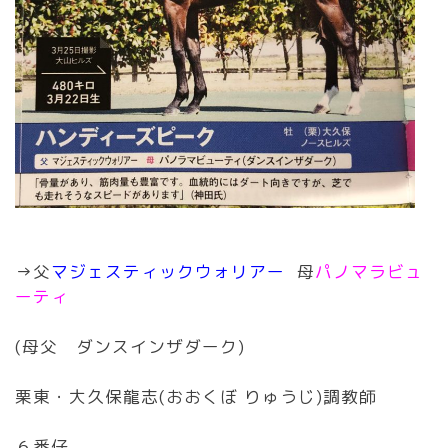
→父
マジェスティックウォリアー
母
パノマラビュ
ーティ
(母父 ダンスインザダーク)
栗東・大久保龍志(おおくぼ りゅうじ)調教師
６番仔