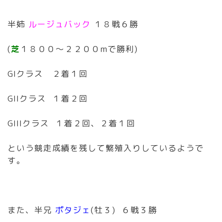
半姉
ルージュバック
１８戦６勝
(
芝
１８００〜２２００mで勝利)
GIクラス ２着１回
GIIクラス １着２回
GIIIクラス １着２回、２着１回
という競走成績を残して繁殖入りしているようで
す。
また、半兄
ポタジェ
(牡３) ６戦３勝