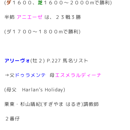
(
ダ
１６００、
芝
１６００〜２０００mで勝利)
半姉
アニエーゼ
は、２３戦３勝
(ダ１７００〜１８００mで勝利)
アリーヴォ
(牡２) P.227 馬名リスト
→父
ドゥラメンテ
母
エスメラルディーナ
(母父 Harlan’s Holiday)
栗東・杉山晴紀(すぎやま はるき)調教師
２番仔