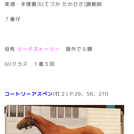
美浦・手塚貴久(てづか たかひさ)調教師
７番仔
母馬
リードストーリー
海外で８勝
GIIクラス １着３回
コートリーアスぺン
(牡２) P.29、58、270