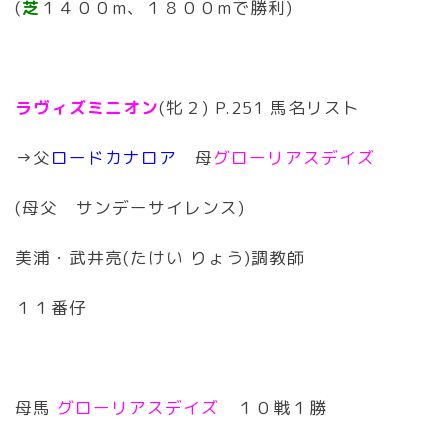
(
芝
１４００m、１８００mで勝利)
ラヴィズミニオン
(牝２) P.251 馬名リスト
→父
ロードカナロア
母
グローリアスデイズ
(母父 サンデーサイレンス)
美浦・武井亮(たけい りょう)調教師
１１番仔
母馬
グローリアスデイズ
１０戦１勝