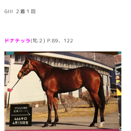
GIII ２着１回
ドナテッラ
(牝２) P.89、122