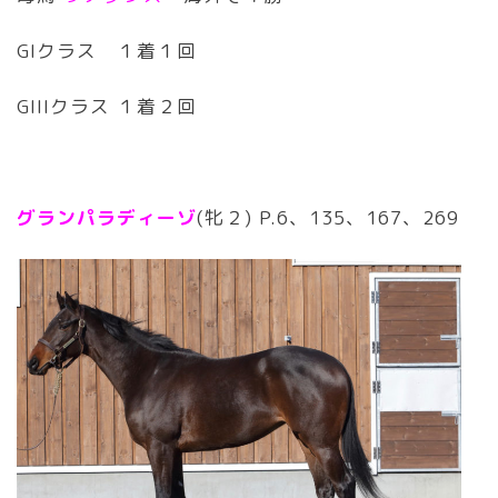
GIクラス １着１回
GIIIクラス １着２回
グランパラディーゾ
(牝２) P.6、135、167、269