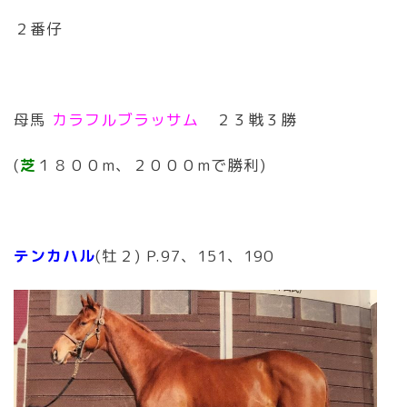
２番仔
母馬
カラフルブラッサム
２３戦３勝
(
芝
１８００m、２０００mで勝利)
テンカハル
(牡２) P.97、151、190