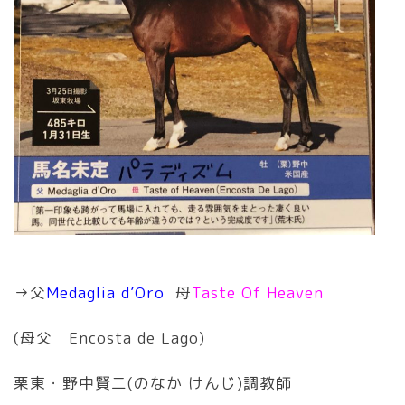
→父
Medaglia d’Oro
母
Taste Of Heaven
(母父 Encosta de Lago)
栗東・野中賢二(のなか けんじ)調教師