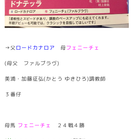
→父
ロードカナロア
母
フェニーチェ
(母父 ファルブラヴ)
美浦・加藤征弘(かとう ゆきひろ)調教師
３番仔
母馬
フェニーチェ
２４戦４勝