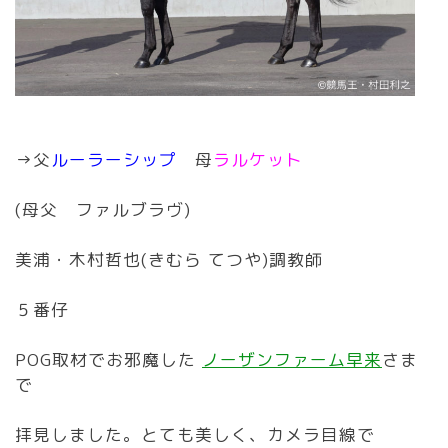
→父
ルーラーシップ
母
ラルケット
(母父 ファルブラヴ)
美浦・木村哲也(きむら てつや)調教師
５番仔
POG取材でお邪魔した
ノーザンファーム早来
さま
で
拝見しました。とても美しく、カメラ目線で