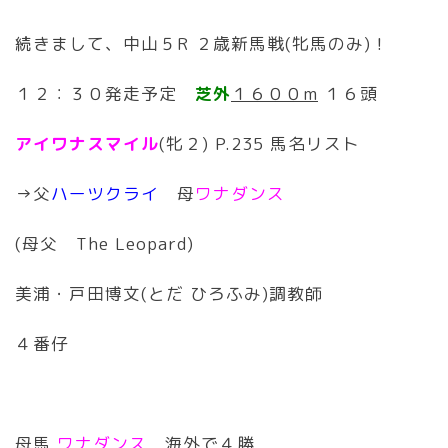
続きまして、中山５R ２歳新馬戦(牝馬のみ)！
１２：３０発走予定
芝外
１６００m
１６頭
アイワナスマイル
(牝２) P.235 馬名リスト
→父
ハーツクライ
母
ワナダンス
(母父 The Leopard)
美浦・戸田博文(とだ ひろふみ)調教師
４番仔
母馬
ワナダンス
海外で４勝