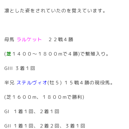
凛とした姿をされていたのを覚えています。
母馬
ラルケット
２２戦４勝
(
芝
１４００〜１８００mで４勝)で繁殖入り。
GIII ３着１回
半兄
ステルヴィオ
(牡５) １５戦４勝の現役馬。
(芝１６００m、１８００mで勝利)
GI １着１回、２着１回
GII １着１回、２着２回、３着１回