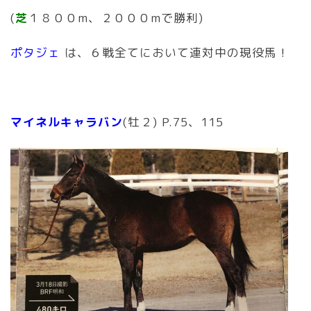
(
芝
１８００m、２０００mで勝利)
ポタジェ
は、６戦全てにおいて連対中の現役馬！
マイネルキャラバン
(牡２) P.75、115