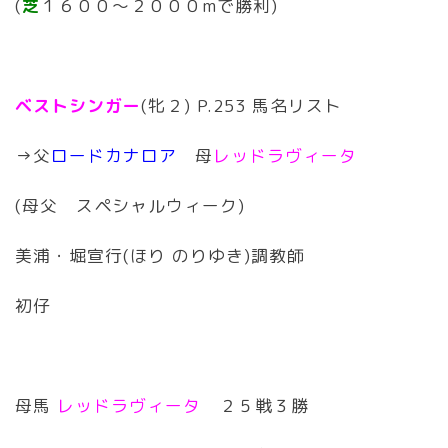
(
芝
１６００〜２０００mで勝利)
ベストシンガー
(牝２) P.253 馬名リスト
→父
ロードカナロア
母
レッドラヴィータ
(母父 スペシャルウィーク)
美浦・堀宣行(ほり のりゆき)調教師
初仔
母馬
レッドラヴィータ
２５戦３勝