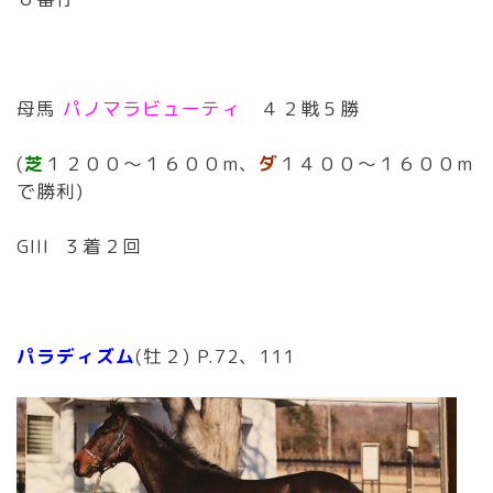
母馬
パノマラビューティ
４２戦５勝
(
芝
１２００〜１６００m、
ダ
１４００〜１６００m
で勝利)
GIII ３着２回
パラディズム
(牡２) P.72、111