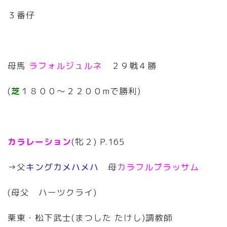
３番仔
母馬
ラフォルジュルネ
２９戦４勝
(
芝
１８００〜２２００mで勝利)
カラレーション
(牝２) P.165
→父
キングカメハメハ
母
カラフルブラッサム
(母父 ハーツクライ)
栗東・松下武士(まつした たけし)調教師