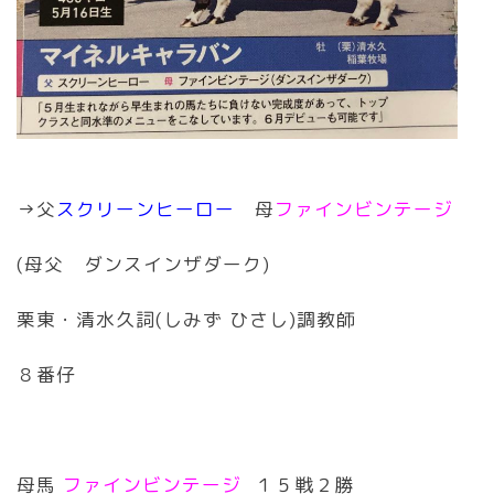
→父
スクリーンヒーロー
母
ファインビンテージ
(母父 ダンスインザダーク)
栗東・清水久詞(しみず ひさし)調教師
８番仔
母馬
ファインビンテージ
１５戦２勝