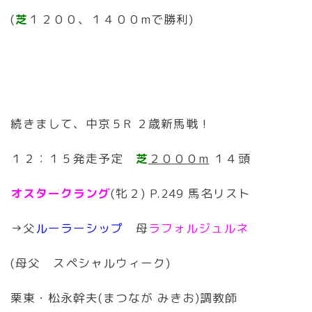
(
芝
１２００、１４００mで勝利)
続きまして、中京５R ２歳新馬戦！
１２：１５発走予定
芝
２０００m
１４頭
オスタークラング
(牝２) P.249 馬名リスト
→父
ルーラーシップ
母
ラフォルジュルネ
(母父 スペシャルウィーク)
栗東・松永幹夫(まつなが みきお)調教師