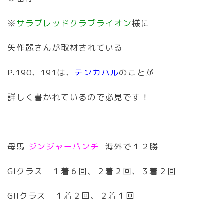
※
サラブレッドクラブライオン
様に
矢作麗さんが取材されている
P.190、191は、
テンカハル
のことが
詳しく書かれているので必見です！
母馬
ジンジャーパンチ
海外で１２勝
GIクラス １着６回、２着２回、３着２回
GIIクラス １着２回、２着１回