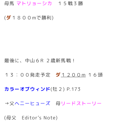
母馬
マトリョーシカ
１５戦３勝
(
ダ
１８００mで勝利)
最後に、中山６R ２歳新馬戦！
１３：００発走予定
ダ
１２００m
１６頭
カラーオブウィンド
(牡２) P.173
→父
ヘニーヒューズ
母
リードストーリー
(母父 Editor’s Note)