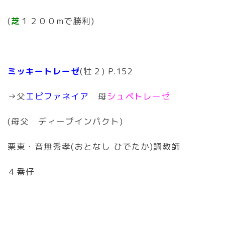
(
芝
１２００mで勝利)
ミッキートレーゼ
(牡２) P.152
→父
エピファネイア
母
シュペトレーゼ
(母父 ディープインパクト)
栗東・音無秀孝(おとなし ひでたか)調教師
４番仔