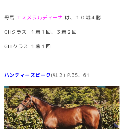
母馬
エスメラルディーナ
は、１０戦４勝
GIIクラス １着１回、３着２回
GIIIクラス １着１回
ハンディーズピーク
(牡２) P.35、61