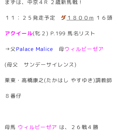
まずは、中京４R ２歳新馬戦！
１１：２５発走予定
ダ
１８００m
１６頭
アクイール
(牝２) P.199 馬名リスト
→父
Palace Malice
母
ウィルビーゼア
(母父 サンデーサイレンス)
栗東・高橋康之(たかはし やすゆき)調教師
８番仔
母馬
ウィルビーゼア
は、２６戦４勝